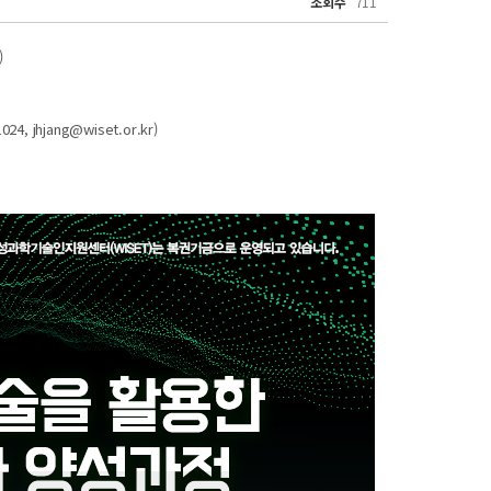
조회수
711
)
024,
jhjang@wiset.or.kr
)