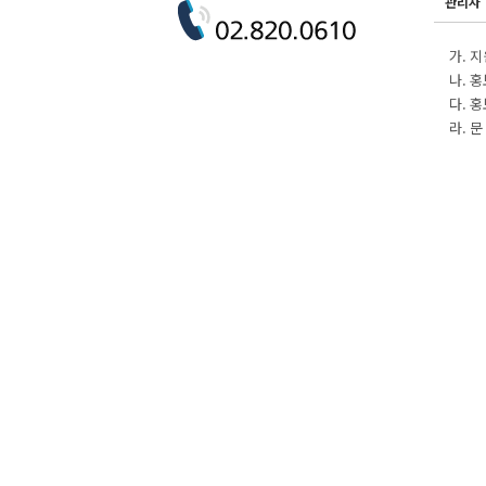
관리자
가. 지
나. 
다. 
라. 