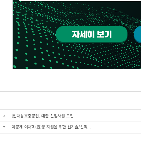
[현대삼호중공업] 대졸 신입사원 모집
이공계 여대학(원)생 지원을 위한 신기술/신직...