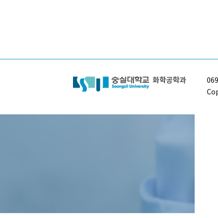
06
Cop