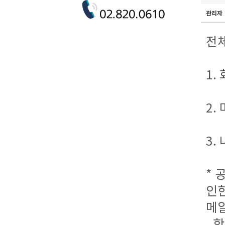
관리자
전
1.
2.
3.
* 
인한
메
학과