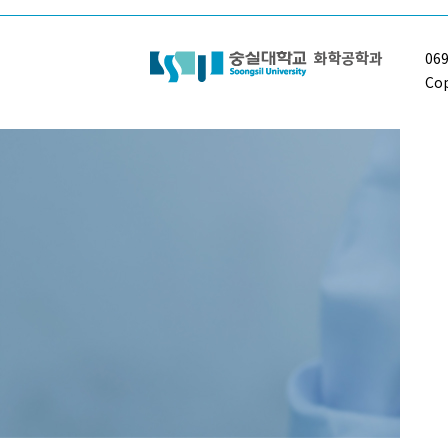
06
Cop