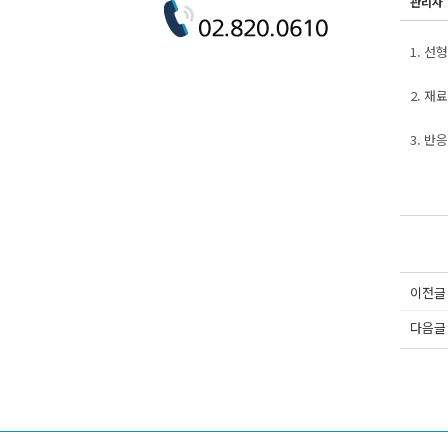
관리자
1. 선
2. 재
3. 반
이전글
다음글