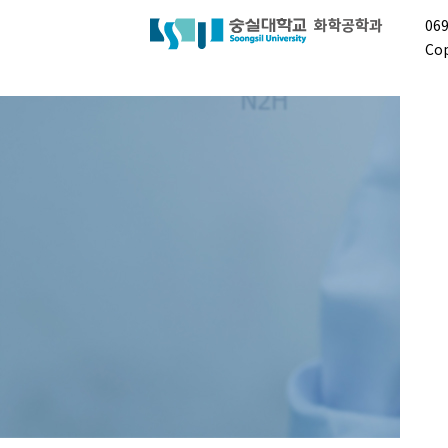
06
Cop