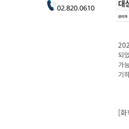
대
관리자
20
되었
가능
기하
[화