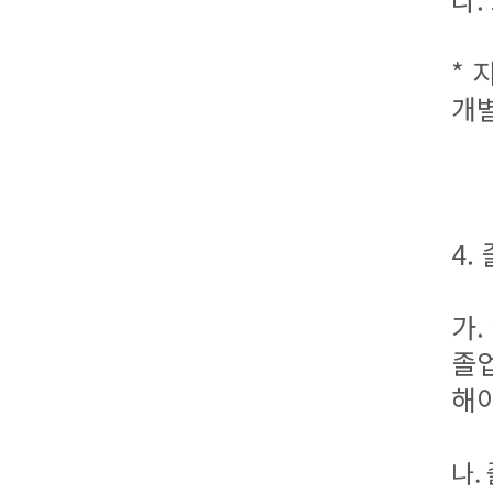
* 
개
4.
가
졸업
해
나.