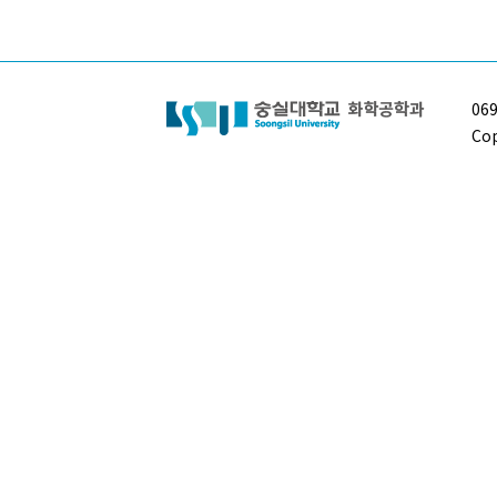
06
Cop